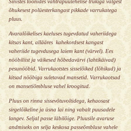
Sinistes toonides vahtrapuulehelise trükiga valgest
õhukesest polüesterkangast pikkade varrukatega
pluus.
Avaralõikelises kaeluses tugevdatud vaheriidega
kitsas kant, allääres kahekordsest kangast
vaheriide tugevdusega laiem kant (värvel). Ees
nööbiliist ja väikesed hõbedavärvi (lahtikäivad)
pesunööbid. Varrukaotstes sisselõiked (lõhikud) ja
kitsad nööbiga suletavad mansetid. Varrukaotsad
on mansetiõmbluse vahel kroogitud.
Pluus on rinna sissevõtuvoltidega, kehaosast
sirgelõikeline ja üsna lai ning vabalt puusadele
langev. Seljal passe läbilõige. Pluusile avaruse
andmiseks on selja keskosa passeõmbluse vahele