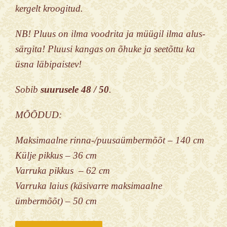
kergelt kroogitud.
NB! Pluus on ilma voodrita ja müügil ilma alus-
särgita! Pluusi kangas on õhuke ja seetõttu ka
üsna läbipaistev!
Sobib
suurusele 48 / 50
.
MÕÕDUD:
Maksimaalne rinna-/puusaümbermõõt – 140 cm
Külje pikkus – 36 cm
Varruka pikkus – 62 cm
Varruka laius (käsivarre maksimaalne
ümbermõõt) – 50 cm