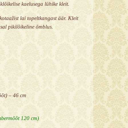
lõikelise kaelusega lühike kleit.
otaažist lai topeltkangast äär. Kleit
osal pikilõikeline õmblus.
õõt) – 46 cm
ümbermõõt 120 cm)