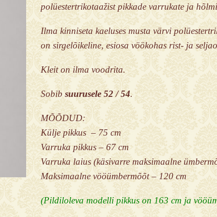
polüestertrikotaažist pikkade varrukate ja hõlmik
Ilma kinniseta kaeluses musta värvi polüestertrik
on sirgelõikeline, esiosa vöökohas rist- ja selja
Kleit on ilma voodrita.
Sobib
suurusele 52 / 54
.
MÕÕDUD:
Külje pikkus – 75 cm
Varruka pikkus – 67 cm
Varruka laius (käsivarre maksimaalne ümberm
Maksimaalne vööümbermõõt – 120 cm
(Pildiloleva modelli pikkus on 163 cm ja vöö