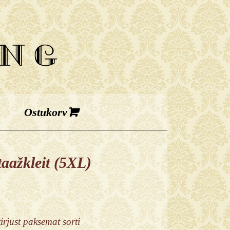
taažkleit (5XL)
irjust paksemat sorti