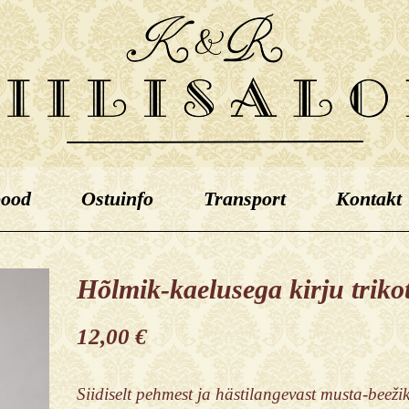
pood
Ostuinfo
Transport
Kontakt
Hõlmik-kaelusega kirju triko
12,00
€
Siidiselt pehmest ja hästilangevast musta-beežik