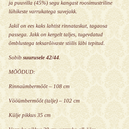
ja puuvilla (45%) segu kangast roosimustriline
lühikeste varrukatega suvejakk.
Jakil on ees kaks lahtist rinnataskut, tagaosa
passega. Jakk on kergelt taljes, tugevdatud
õmblustega teksarõivaste stiilis läbi tepitud.
Sobib
suurusele 42/44
.
MÕÕDUD:
Rinnaümbermõõt – 108 cm
Vööümbermõõt (talje) – 102 cm
Külje pikkus 35 cm