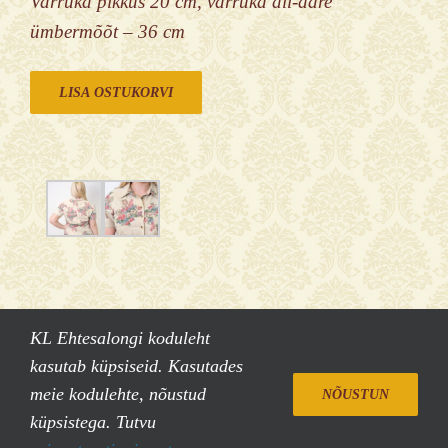
Varruka pikkus 20 cm, varruka all-ääre
ümbermõõt – 36 cm
LISA OSTUKORVI
KL Ehtesalongi koduleht
kasutab küpsiseid. Kasutades
KL Käsitöö & Disain OÜ | Pärnasalu 17 Saue | E-post:
meie kodulehte, nõustud
NÕUSTUN
info@stiilisalong.ee
|
Privaatsustingimused
küpsistega. Tutvu